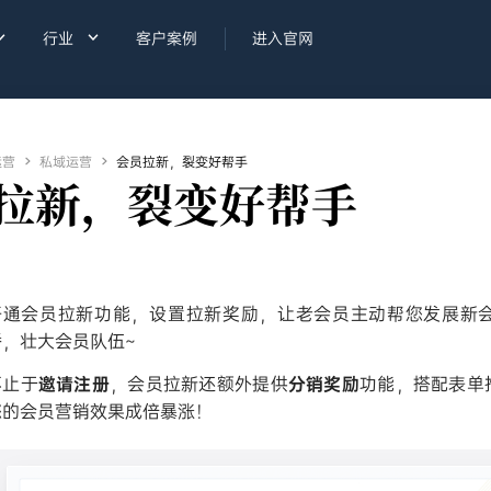


行业
客户案例
进入官网
运营

私域运营

会员拉新，裂变好帮手
拉新，裂变好帮手
开通会员拉新功能，设置拉新奖励，让老会员主动帮您发展新
播，壮大会员队伍~
不止于
邀请注册
，会员拉新还额外提供
分销奖励
功能，搭配表单
您的会员营销效果成倍暴涨！