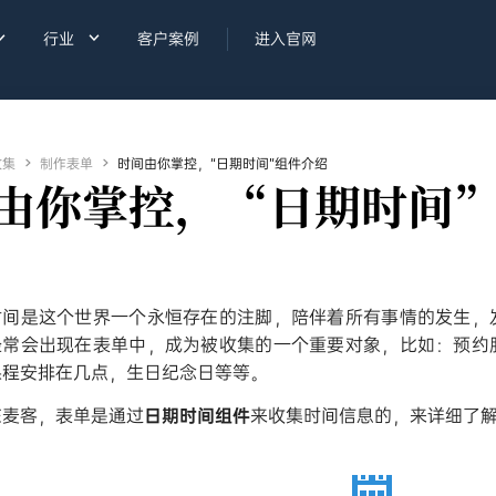


行业
客户案例
进入官网
收集

制作表单

时间由你掌控，“日期时间”组件介绍
由你掌控，“日期时间
时间是这个世界一个永恒存在的注脚，陪伴着所有事情的发生，
经常会出现在表单中，成为被收集的一个重要对象，比如：预约
课程安排在几点，生日纪念日等等。
在麦客，表单是通过
日期时间组件
来收集时间信息的，来详细了解