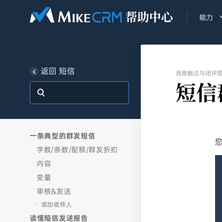
能力
返回 短信
消息触达与闭环
短信
一条典型的群发短信
字数/条数/配额/群发折扣
内容
变量
审核&发送
添加收件人
读懂短信发送报告